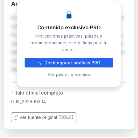
Análisis detallado
PRO
El identificador OJ:L_202690394 corresponde a
una publicación en el Diario Oficial de la Unión
Contenido exclusivo PRO
Europea (serie L), que recoge actos legislativos
Implicaciones prácticas, plazos y
recomendaciones específicas para tu
vinculantes. Sin acceso al contenido íntegro del
sector.
documento, no es posible determinar el alcance
normativo, las obligaciones específicas ni las
Desbloquear análisis PRO
fechas de transposición o aplicac…
Ver planes y precios
Título oficial completo
OJ:L_202690394
Ver fuente original (DOUE)