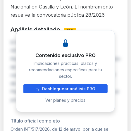
Nacional en Castilla y León. El nombramiento
resuelve la convocatoria pública 28/2026.
Análisis detallado
PRO
El Ministerio del Interior, mediante Orden
INT/517/2026, nombra a Jesús del Amo
Contenido exclusivo PRO
Rodríguez como Jefe Superior de Castilla y León
Implicaciones prácticas, plazos y
de la Dirección General de la Policía. El
recomendaciones específicas para tu
nombramiento se fundamenta en el artículo 47
sector.
de la Ley Orgánica 9/2015 de Régimen de
Desbloquear análisis PRO
Personal de la Policía Nacional. Se ha seguido el
procedimiento r…
Ver planes y precios
Título oficial completo
Orden INT/517/2026, de 12 de mayo, por la que se