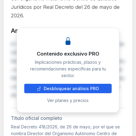
Jurídicos por Real Decreto del 26 de mayo de
2026.
Análisis detallado
PRO
El Consejo de Ministros aprobó el 26 de mayo de
2026 el nombramiento de Ignacio Sola
Contenido exclusivo PRO
Barleycorn como Director del Centro de Estudios
Implicaciones prácticas, plazos y
recomendaciones específicas para tu
Jurídicos, organismo autónomo dependiente del
sector.
Ministerio de la Presidencia, Justicia y Relaciones
con las Cortes. Este organismo es responsable
Desbloquear análisis PRO
de la formación y perfeccionamiento de los …
Ver planes y precios
Título oficial completo
Real Decreto 418/2026, de 26 de mayo, por el que se
nombra Director del Organismo Autónomo Centro de