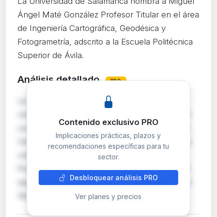
La Universidad de Salamanca nombra a Miguel
Ángel Maté González Profesor Titular en el área
de Ingeniería Cartográfica, Geodésica y
Fotogrametría, adscrito a la Escuela Politécnica
Superior de Ávila.
Análisis detallado
PRO
La Universidad de Salamanca formaliza el
nombramiento de Miguel Ángel Maté González
Contenido exclusivo PRO
como Profesor Titular en el área de Ingeniería
Implicaciones prácticas, plazos y
Cartográfica, Geodésica y Fotogrametría, plaza
recomendaciones específicas para tu
código G073/D17321, adscrita a la Escuela
sector.
Politécnica Superior de Ávila. El proceso se ha
Desbloquear análisis PRO
seguido conforme a la Ley Orgánica 2/2023 del
Sistem…
Ver planes y precios