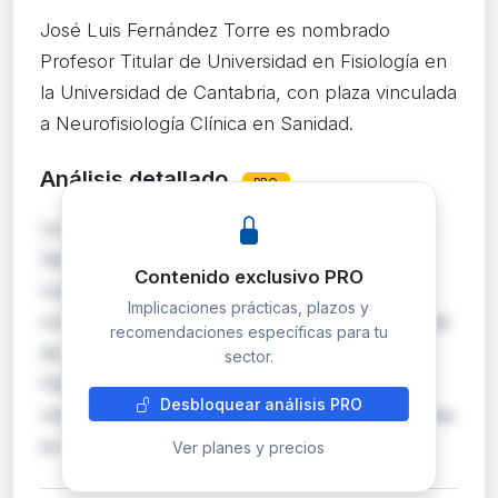
José Luis Fernández Torre es nombrado
Profesor Titular de Universidad en Fisiología en
la Universidad de Cantabria, con plaza vinculada
a Neurofisiología Clínica en Sanidad.
Análisis detallado
PRO
La Universidad de Cantabria y la Consejería de
Sanidad del Gobierno de Cantabria nombran
Contenido exclusivo PRO
conjuntamente a José Luis Fernández Torre
Implicaciones prácticas, plazos y
como Profesor Titular de Universidad en el área
recomendaciones específicas para tu
de Fisiología, adscrita al Departamento de
sector.
Fisiología y Farmacología. La plaza está
Desbloquear análisis PRO
vinculada a la de Facultativo Especialista de Área
en la …
Ver planes y precios