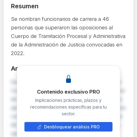
Resumen
Se nombran funcionarios de carrera a 46
personas que superaron las oposiciones al
Cuerpo de Tramitación Procesal y Administrativa
de la Administración de Justicia convocadas en
2022.
Análisis detallado
PRO
Esta orden nombra funcionarios de carrera del
Cuerpo de Tramitación Procesal y Administrativa
Contenido exclusivo PRO
de la Administración de Justicia a 46 opositores
Implicaciones prácticas, plazos y
recomendaciones específicas para tu
aprobados en el proceso selectivo extraordinario
sector.
convocado por Orden JUS/1288/2022. Se trata
de una relación complementaria en turno libre,
Desbloquear análisis PRO
que completa nombramientos previos re…