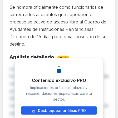
Se nombra oficialmente como funcionarios de
carrera a los aspirantes que superaron el
proceso selectivo de acceso libre al Cuerpo de
Ayudantes de Instituciones Penitenciarias.
Disponen de 15 días para tomar posesión de su
destino.
Análisis detallado
PRO
La Secretaría de Estado de Función Pública
formaliza el nombramiento como funcionarios de
Contenido exclusivo PRO
carrera de los aspirantes aprobados en el
Implicaciones prácticas, plazos y
proceso selectivo convocado en octubre de
recomendaciones específicas para tu
2024 para el Cuerpo de Ayudantes de
sector.
Instituciones Penitenciarias. El proceso incluyó la
Desbloquear análisis PRO
publicación de aprobados en marzo de 2025 y