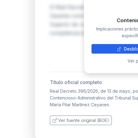
El Real Decreto 396/2026 formaliza 
Ceyanes como Presidenta de la Sala d
Conteni
Superior de Justicia del Principado d
Implicaciones práct
competencia del Gobierno a propuest
específi
Desblo
Ver p
Título oficial completo
Real Decreto 396/2026, de 13 de mayo, por
Contencioso-Administrativo del Tribunal Su
María Pilar Martínez Ceyanes.
Ver fuente original (BOE)