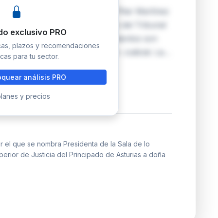
el nombramiento de doña María Pilar Martínez
e lo Contencioso-Administrativo del Tribunal
do exclusivo PRO
e Asturias. Este tipo de nombramientos son
icas, plazos y recomendaciones
a del Consejo General del Poder Judicial. La…
cas para tu sector.
quear análisis PRO
lanes y precios
 el que se nombra Presidenta de la Sala de lo
perior de Justicia del Principado de Asturias a doña