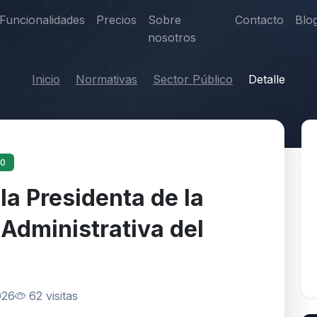
Funcionalidades
Precios
Sobre
Contacto
Blo
nosotros
Inicio
Normativas
Sector Público
Detalle
10
a Presidenta de la
Administrativa del
026
62 visitas