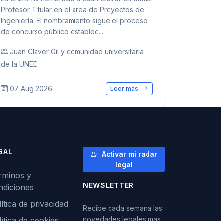
Profesor Titular en el área de Proyectos de
Ingeniería. El nombramiento sigue el proceso
de concurso público establec...
Juan Claver Gil y comunidad universitaria
de la UNED
07 Aug 2026
Leer más
GAL
Activar mi radar
legal
rminos y
NEWSLETTER
ndiciones
ítica de privacidad
Recibe cada semana las
novedades legales mas
lítica de cookies