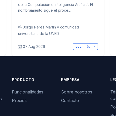
de la Computación e Inteligencia Artificial. El
nombramiento sigue el proce...
Jorge Pérez Martín y comunidad
universitaria de la UNED
07 Aug 2026
Leer más
PRODUCTO
EMPRESA
LE
Funcionalidades
Sobre nosotros
Té
co
s
Precios
Contacto
Pol
Po