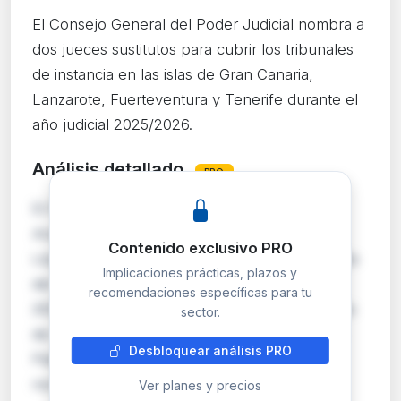
El Consejo General del Poder Judicial nombra a
dos jueces sustitutos para cubrir los tribunales
de instancia en las islas de Gran Canaria,
Lanzarote, Fuerteventura y Tenerife durante el
año judicial 2025/2026.
Análisis detallado
PRO
El Pleno del CGPJ ha nombrado a Victoria
Anabella Bachi Di Rienzo y Miguel Sánchez
Contenido exclusivo PRO
López como jueza y juez sustitutos en el ámbito
Implicaciones prácticas, plazos y
del TSJ de Canarias para el año judicial
recomendaciones específicas para tu
2025/2026. Su actuación cubrirá los Tribunales
sector.
de Instancia de numerosas localidades de Las
Desbloquear análisis PRO
Palmas y Santa Cruz de Tenerife. El
nombramiento se ampa…
Ver planes y precios