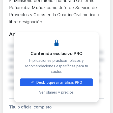
El Ministerio del Interior nombra a Guillermo
Peñarrubia Muñoz como Jefe de Servicio de
Proyectos y Obras en la Guardia Civil mediante
libre designación.
Análisis detallado
PRO
La Subsecretaría del Interior resuelve la
convocatoria de libre designación publicada el 13
Contenido exclusivo PRO
de mayo de 2026 para cubrir el puesto de Jefe/a
Implicaciones prácticas, plazos y
recomendaciones específicas para tu
de Servicio de Proyectos y Obras en el Mando
sector.
de Apoyo de la Dirección General de la Guardia
Civil. El puesto adjudicado es de nivel 26 con un
Desbloquear análisis PRO
complemento específico de 13.829,34 eu…
Ver planes y precios
Título oficial completo