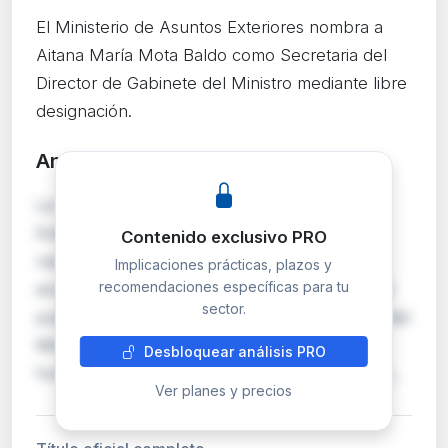
El Ministerio de Asuntos Exteriores nombra a
Aitana María Mota Baldo como Secretaria del
Director de Gabinete del Ministro mediante libre
designación.
Análisis detallado
PRO
La Subsecretaría del Ministerio de Asuntos
Exteriores, Unión Europea y Cooperación
Contenido exclusivo PRO
resuelve la convocatoria de libre designación
Implicaciones prácticas, plazos y
recomendaciones específicas para tu
anunciada el 15 de abril de 2026. Se adjudica el
sector.
puesto de Secretaria del Director de Gabinete del
Ministro (nivel 17) a Aitana María Mota Baldo,
Desbloquear análisis PRO
funcionaria del Cuerpo General Administrativo…
Ver planes y precios