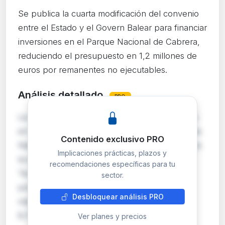
Se publica la cuarta modificación del convenio
entre el Estado y el Govern Balear para financiar
inversiones en el Parque Nacional de Cabrera,
reduciendo el presupuesto en 1,2 millones de
euros por remanentes no ejecutables.
Análisis detallado
PRO
La cuarta adenda modifica el convenio suscrito
en 2022 entre el Organismo Autónomo Parques
Contenido exclusivo PRO
Nacionales y el Govern de les Illes Balears para
Implicaciones prácticas, plazos y
la ampliación del Parque Nacional Marítimo-
recomendaciones específicas para tu
Terrestre del Archipiélago de Cabrera. La
sector.
principal novedad es la reducción del importe
Desbloquear análisis PRO
máximo comprometido, que pasa a ser de
8.740.000 …
Ver planes y precios