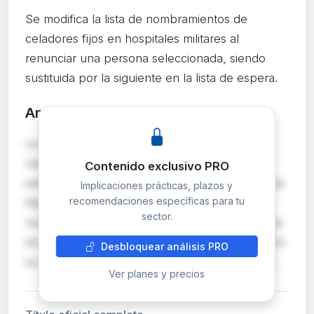
Se modifica la lista de nombramientos de
celadores fijos en hospitales militares al
renunciar una persona seleccionada, siendo
sustituida por la siguiente en la lista de espera.
Análisis detallado
PRO
La Subsecretaría de Defensa modifica la
resolución de nombramientos de personal
Contenido exclusivo PRO
estatutario fijo en la categoría de Celador/a en la
Implicaciones prácticas, plazos y
recomendaciones específicas para tu
Red Hospitalaria de la Defensa. Una aspirante
sector.
nombrada renunció a su plaza, perdiendo todos
los derechos derivados del proceso selectivo. En
Desbloquear análisis PRO
su lugar, se incorpora la siguiente aspirante p…
Ver planes y precios