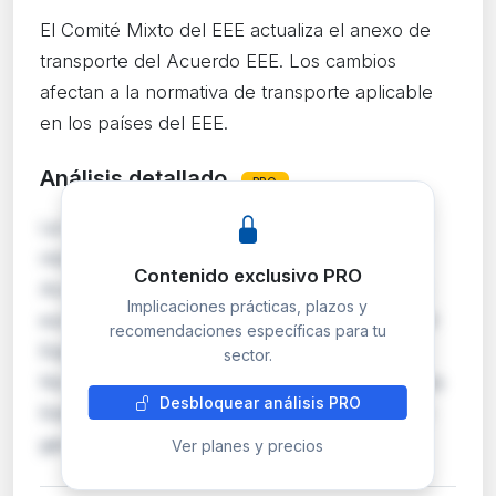
El Comité Mixto del EEE actualiza el anexo de
transporte del Acuerdo EEE. Los cambios
afectan a la normativa de transporte aplicable
en los países del EEE.
Análisis detallado
PRO
La Decisión 49/2026 del Comité Mixto del EEE
modifica el Anexo XIII sobre Transporte del
Contenido exclusivo PRO
Acuerdo EEE, incorporando nueva normativa
Implicaciones prácticas, plazos y
europea en materia de transporte al ámbito del
recomendaciones específicas para tu
Espacio Económico Europeo, que incluye
sector.
Noruega, Islandia y Liechtenstein además de los
Desbloquear análisis PRO
Estados miembros de la UE. Esta actualización
garantiza…
Ver planes y precios