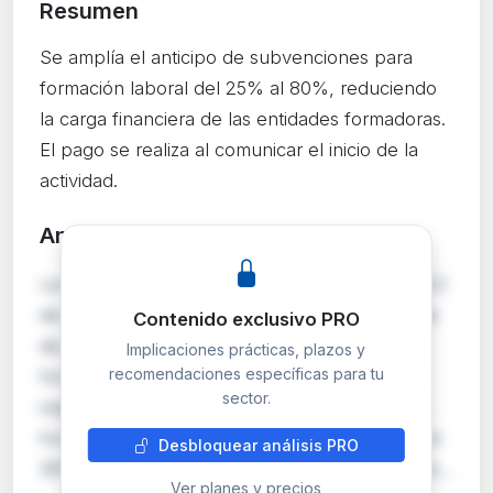
Resumen
Se amplía el anticipo de subvenciones para
formación laboral del 25% al 80%, reduciendo
la carga financiera de las entidades formadoras.
El pago se realiza al comunicar el inicio de la
actividad.
Análisis detallado
PRO
La Orden TES/679/2026 modifica el artículo 12.2
de la Orden TMS/368/2019 para elevar el límite
Contenido exclusivo PRO
de pagos anticipados en subvenciones de
Implicaciones prácticas, plazos y
recomendaciones específicas para tu
formación para el empleo del 25% al 80% del
sector.
importe concedido. Hasta ahora, las entidades
formadoras recibían un 25% antes del inicio, un
Desbloquear análisis PRO
35% tras iniciarse y el 40% restante hasta 12 m…
Ver planes y precios