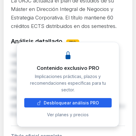
La URJC actualiza el plan de estudios de su
Máster en Dirección Integral de Negocios y
Estrategia Corporativa. El título mantiene 60
créditos ECTS distribuidos en dos semestres.
Análisis detallado
PRO
La Universidad Rey Juan Carlos publica la
modificación de su Máster Universitario en
Contenido exclusivo PRO
Dirección Integral de Negocios y Estrategia
Implicaciones prácticas, plazos y
Corporativa, con informe favorable de la
recomendaciones específicas para tu
Fundación madri+d de 18 de junio de 2026. El
sector.
plan actualizado mantiene 60 créditos ECTS
Desbloquear análisis PRO
totales: 48 obligatorios, 6 de prácticas externas y
6 de Traba…
Ver planes y precios
Título oficial completo