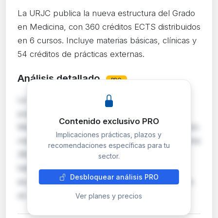
La URJC publica la nueva estructura del Grado
en Medicina, con 360 créditos ECTS distribuidos
en 6 cursos. Incluye materias básicas, clínicas y
54 créditos de prácticas externas.
Análisis detallado
PRO
La Universidad Rey Juan Carlos modifica y
publica el plan de estudios del Grado en
Contenido exclusivo PRO
Medicina, con informe favorable de la Fundación
Implicaciones prácticas, plazos y
madri+d de 18 de junio de 2026. El título mantiene
recomendaciones específicas para tu
360 créditos ECTS totales: 90 de formación
sector.
básica, 210 obligatorios, 54 de prácticas
Desbloquear análisis PRO
académicas externas y 6 de TFG. La estructura
se orga…
Ver planes y precios