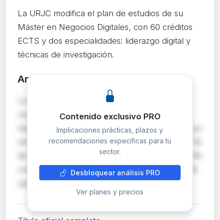
La URJC modifica el plan de estudios de su
Máster en Negocios Digitales, con 60 créditos
ECTS y dos especialidades: liderazgo digital y
técnicas de investigación.
Análisis detallado
PRO
La Universidad Rey Juan Carlos publica la
modificación de su Máster Universitario en
Contenido exclusivo PRO
Negocios Digitales/Master in Digital Business, con
Implicaciones prácticas, plazos y
recomendaciones específicas para tu
informe favorable de la Fundación madri+d de 18
sector.
de junio de 2026. El plan actualizado mantiene 60
créditos ECTS distribuidos en 36 obligatorios, 18
Desbloquear análisis PRO
optativos y 6 de Trabajo Fin de Mást…
Ver planes y precios