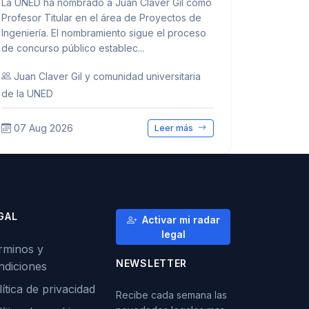
La UNED ha nombrado a Juan Claver Gil como
Profesor Titular en el área de Proyectos de
Ingeniería. El nombramiento sigue el proceso
de concurso público establec...
Juan Claver Gil y comunidad universitaria
de la UNED
07 Aug 2026
Leer más
GAL
Activar mi radar
legal
rminos y
NEWSLETTER
ndiciones
ítica de privacidad
Recibe cada semana las