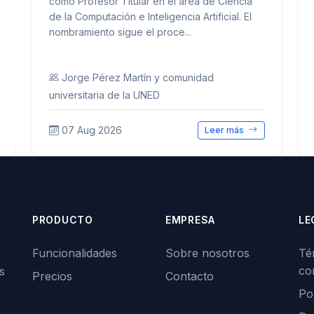
como Profesor Titular en el área de Ciencia
de la Computación e Inteligencia Artificial. El
nombramiento sigue el proce...
Jorge Pérez Martín y comunidad
universitaria de la UNED
07 Aug 2026
Leer más
PRODUCTO
EMPRESA
LE
Funcionalidades
Sobre nosotros
Té
co
s
Precios
Contacto
Pol