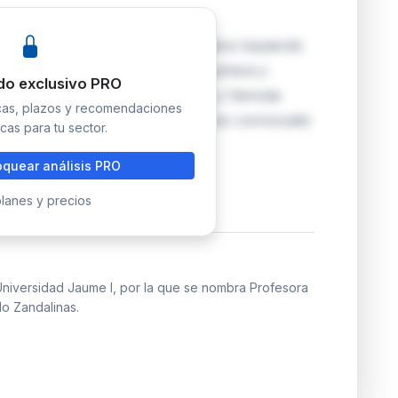
 formaliza el nombramiento de Sara Izquierdo
 Universidad en el área de Bioquímica y
do exclusivo PRO
tamento de Biología, Bioquímica y Ciencias
icas, plazos y recomendaciones
ce tras la resolución del concurso convocado
cas para tu sector.
quear análisis PRO
lanes y precios
niversidad Jaume I, por la que se nombra Profesora
do Zandalinas.