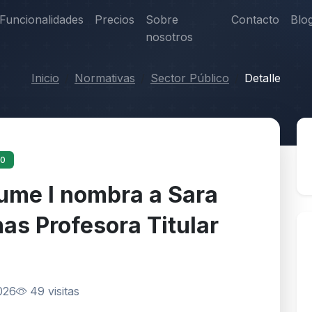
Funcionalidades
Precios
Sobre
Contacto
Blo
nosotros
Inicio
Normativas
Sector Público
Detalle
10
ume I nombra a Sara
as Profesora Titular
026
49 visitas