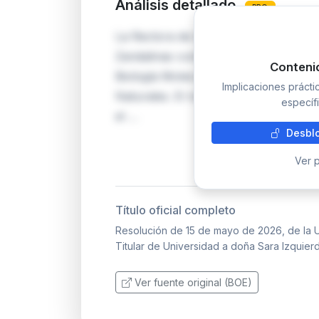
Análisis detallado
PRO
La Rectora de la Universitat Jaume I
Zandalinas como Profesora Titular de
Conteni
Biología Molecular, adscrita al Depar
Implicaciones práct
Naturales. El nombramiento se produ
específi
el …
Desblo
Ver p
Título oficial completo
Resolución de 15 de mayo de 2026, de la U
Titular de Universidad a doña Sara Izquier
Ver fuente original (BOE)