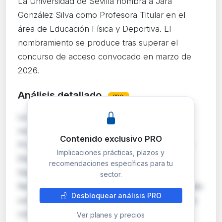
La Universidad de Sevilla nombra a Jara
González Silva como Profesora Titular en el
área de Educación Física y Deportiva. El
nombramiento se produce tras superar el
concurso de acceso convocado en marzo de
2026.
Análisis detallado
PRO
La Universidad de Sevilla formaliza el
nombramiento de Jara González Silva como
Contenido exclusivo PRO
Profesora Titular de Universidad en el área de
Implicaciones prácticas, plazos y
Educación Física y Deportiva, adscrita al
recomendaciones específicas para tu
Departamento de Motricidad Humana y
sector.
Rendimiento Deportivo. El proceso se ha seguido
Desbloquear análisis PRO
conforme a la Ley Orgánica 2/2023 del Sistema
Universitario y el Re…
Ver planes y precios