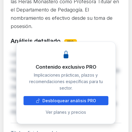
las Heras Monastero como Profesora Titular en
el Departamento de Pedagogía. El
nombramiento es efectivo desde su toma de
posesión.
Análisis detallado
PRO
La Universidad de Huelva formaliza el
nombramiento de Bárbara de las Heras
Contenido exclusivo PRO
Monastero como Profesora Titular en el área de
Implicaciones prácticas, plazos y
Teoría e Historia de la Educación, adscrita al
recomendaciones específicas para tu
Departamento de Pedagogía. El nombramiento
sector.
deriva de un concurso-oposición de acceso
Desbloquear análisis PRO
convocado el 17 de abril de 2026. La interesada
dispone de un plaz…
Ver planes y precios