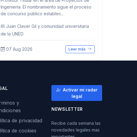
Profesor Titular en el área de Proyectos de
Ingeniería. El nombramiento sigue el proceso
de concurso público establec...
Juan Claver Gil y comunidad universitaria
de la UNED
07 Aug 2026
Leer más
GAL
Activar mi radar
legal
rminos y
NEWSLETTER
ndiciones
ítica de privacidad
Recibe cada semana las
novedades legales mas
lítica de cookies
importantes.