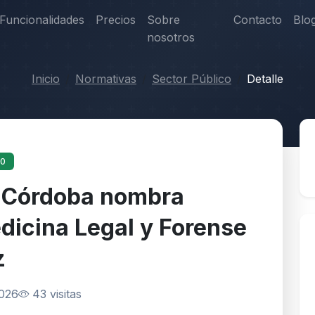
Funcionalidades
Precios
Sobre
Contacto
Blo
nosotros
Inicio
Normativas
Sector Público
Detalle
10
e Córdoba nombra
dicina Legal y Forense
z
2026
43 visitas