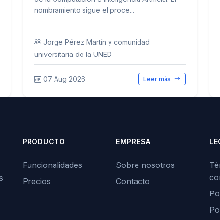
nombramiento sigue el proce...
Jorge Pérez Martín y comunidad
universitaria de la UNED
07 Aug 2026
Leer más
PRODUCTO
EMPRESA
LE
Funcionalidades
Sobre nosotros
Té
co
s
Precios
Contacto
Pol
Po