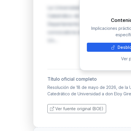
La Universidad de Córdoba formaliza
Catedrático de Universidad en el área
Conteni
Departamento de Ciencias Morfológica
Implicaciones práct
convocatoria de enero de 2026 y se r
específi
Un…
Desblo
Ver p
Título oficial completo
Resolución de 18 de mayo de 2026, de la 
Catedrático de Universidad a don Eloy Gire
Ver fuente original (BOE)