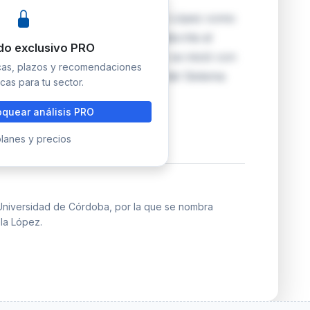
 el nombramiento de Eloy Girela López como
 de Medicina Legal y Forense, adscrita al
do exclusivo PRO
s y Sociosanitarias. El proceso se inició con
icas, plazos y recomendaciones
ige por la Ley Orgánica 2/2023 del Sistema
cas para tu sector.
quear análisis PRO
lanes y precios
Universidad de Córdoba, por la que se nombra
la López.