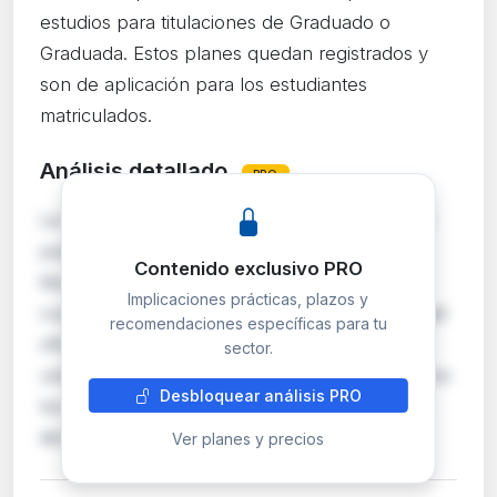
estudios para titulaciones de Graduado o
Graduada. Estos planes quedan registrados y
son de aplicación para los estudiantes
matriculados.
Análisis detallado
PRO
La Universidad a Distancia de Madrid (UDIMA)
publica en el BOE sus planes de estudios de
Contenido exclusivo PRO
titulaciones de Graduado o Graduada,
Implicaciones prácticas, plazos y
cumpliendo con la obligación legal de publicidad
recomendaciones específicas para tu
oficial de los programas académicos
sector.
universitarios. Esta resolución tiene efectos para
Desbloquear análisis PRO
los estudiantes actuales y futuros que cursen
dichas titul…
Ver planes y precios