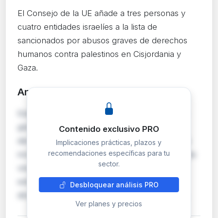
El Consejo de la UE añade a tres personas y
cuatro entidades israelíes a la lista de
sancionados por abusos graves de derechos
humanos contra palestinos en Cisjordania y
Gaza.
Análisis detallado
PRO
Esta Decisión del Consejo modifica el régimen
global de sanciones de la UE en materia de
Contenido exclusivo PRO
derechos humanos (Decisión 2020/1999) para
Implicaciones prácticas, plazos y
recomendaciones específicas para tu
incluir a tres personas físicas y cuatro entidades
sector.
vinculadas a la violencia de colonos israelíes
extremistas. Entre los sancionados figuran la
Desbloquear análisis PRO
directora del Movimiento Nachala, el directo…
Ver planes y precios