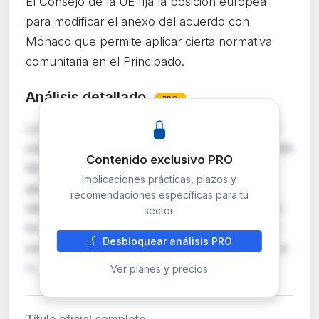
El Consejo de la UE fija la posición europea
para modificar el anexo del acuerdo con
Mónaco que permite aplicar cierta normativa
comunitaria en el Principado.
Análisis detallado
PRO
La Decisión del Consejo de 25 de junio de 2026
establece la posición oficial de la UE en el Comité
Contenido exclusivo PRO
Mixto UE-Mónaco, órgano encargado de
Implicaciones prácticas, plazos y
gestionar el acuerdo que permite extender
recomendaciones específicas para tu
determinados actos normativos comunitarios al
sector.
territorio monegasco. La modificación afecta al
Desbloquear análisis PRO
anexo del acuerdo, que enumera los actos de la
U…
Ver planes y precios
Título oficial completo