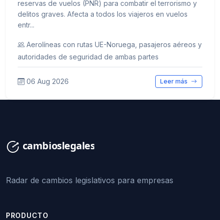
reservas de vuelos (PNR) para combatir el terrorismo y
delitos graves. Afecta a todos los viajeros en vuelos
entr...
Aerolíneas con rutas UE-Noruega, pasajeros aéreos y
autoridades de seguridad de ambas partes
06 Aug 2026
Leer más
Radar de cambios legislativos para empresas
PRODUCTO