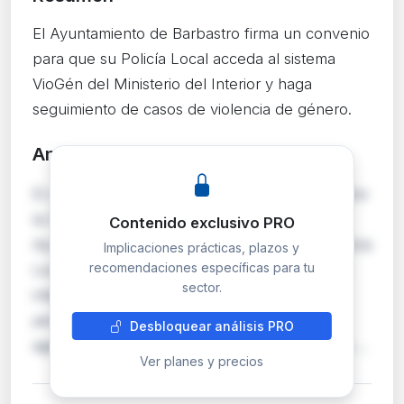
El Ayuntamiento de Barbastro firma un convenio
para que su Policía Local acceda al sistema
VioGén del Ministerio del Interior y haga
seguimiento de casos de violencia de género.
Análisis detallado
PRO
El convenio suscrito el 24 de junio de 2026 entre
la Secretaría de Estado de Seguridad y el
Contenido exclusivo PRO
Ayuntamiento de Barbastro incorpora a la Policía
Implicaciones prácticas, plazos y
recomendaciones específicas para tu
Local al Sistema VioGén, la base de datos que
sector.
integra información policial, judicial y
penitenciaria sobre violencia de género. Los
Desbloquear análisis PRO
agentes locales habilitados podrán consultar e …
Ver planes y precios