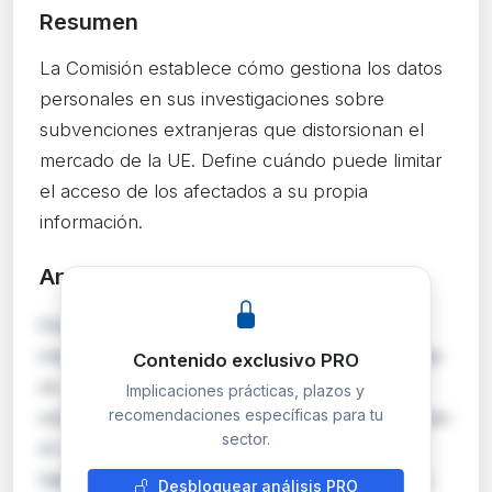
Resumen
La Comisión establece cómo gestiona los datos
personales en sus investigaciones sobre
subvenciones extranjeras que distorsionan el
mercado de la UE. Define cuándo puede limitar
el acceso de los afectados a su propia
información.
Análisis detallado
PRO
Esta Decisión de la Comisión Europea regula
internamente el tratamiento de datos personales
Contenido exclusivo PRO
en el marco del Reglamento (UE) 2022/2560
Implicaciones prácticas, plazos y
recomendaciones específicas para tu
sobre subvenciones extranjeras que distorsionan
sector.
el mercado interior. Establece las condiciones
bajo las cuales la Comisión puede restringir los
Desbloquear análisis PRO