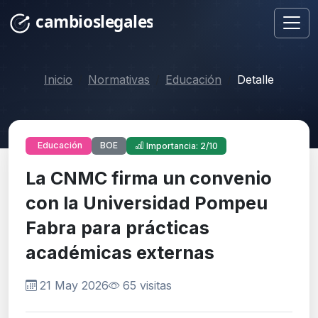
Inicio
Normativas
Educación
Detalle
BOE
Educación
Importancia: 2/10
La CNMC firma un convenio
con la Universidad Pompeu
Fabra para prácticas
académicas externas
21 May 2026
65 visitas