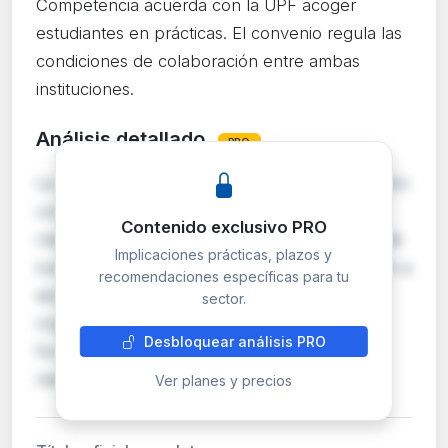
Competencia acuerda con la UPF acoger
estudiantes en prácticas. El convenio regula las
condiciones de colaboración entre ambas
instituciones.
Análisis detallado
PRO
La CNMC formaliza un convenio de cooperación
con la Universidad Pompeu Fabra para la
Contenido exclusivo PRO
realización de prácticas académicas externas de
Implicaciones prácticas, plazos y
sus estudiantes. Este tipo de acuerdos permiten a
recomendaciones específicas para tu
alumnos universitarios integrarse en el
sector.
organismo regulador para completar su
Desbloquear análisis PRO
formación práctica. El convenio establece el
marco jurídico…
Ver planes y precios