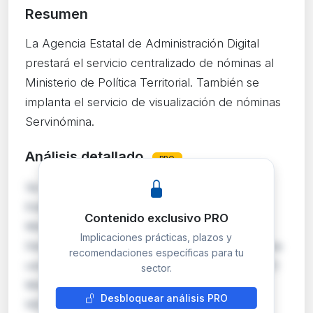
Resumen
La Agencia Estatal de Administración Digital
prestará el servicio centralizado de nóminas al
Ministerio de Política Territorial. También se
implanta el servicio de visualización de nóminas
Servinómina.
Análisis detallado
PRO
Se formaliza un convenio entre la Agencia
Estatal de Administración Digital (AEAD) y el
Contenido exclusivo PRO
Ministerio de Política Territorial y Memoria
Implicaciones prácticas, plazos y
Democrática para que este último use el sistema
recomendaciones específicas para tu
centralizado NEDAES de gestión de nóminas. El
sector.
Ministerio pasa a ser Centro Usuario de
Desbloquear análisis PRO
NEDAES, una plataforma compartida