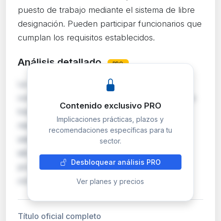
puesto de trabajo mediante el sistema de libre
designación. Pueden participar funcionarios que
cumplan los requisitos establecidos.
Análisis detallado
PRO
La Agencia Española de Protección de Datos
convoca la provisión de un puesto de trabajo a
Contenido exclusivo PRO
través del sistema de libre designación,
Implicaciones prácticas, plazos y
mecanismo que permite a la Administración
recomendaciones específicas para tu
seleccionar directamente al candidato más
sector.
idóneo entre funcionarios habilitados. Este
Desbloquear análisis PRO
procedimiento es habitual para puestos de
confianza o especia…
Ver planes y precios
Título oficial completo