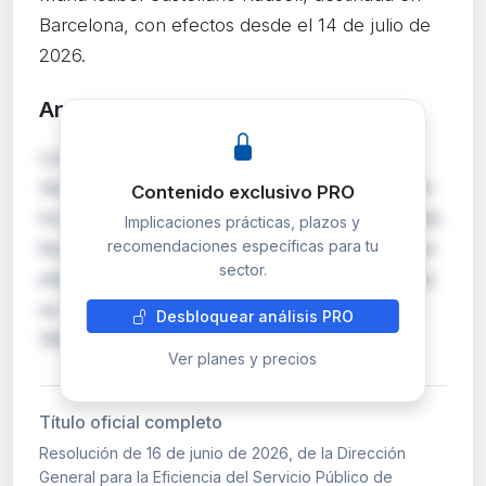
Barcelona, con efectos desde el 14 de julio de
2026.
Análisis detallado
PRO
La Dirección General para la Eficiencia del
Servicio Público de Justicia declara la jubilación
Contenido exclusivo PRO
forzosa de doña María Isabel Castellano Rausell,
Implicaciones prácticas, plazos y
recomendaciones específicas para tu
fiscal de la Fiscalía Provincial de Barcelona, con
sector.
efectos del 14 de julio de 2026. El procedimiento
se rige por el Reglamento del Ministerio Fiscal
Desbloquear análisis PRO
(RD 305/2022), la Ley Orgán…
Ver planes y precios
Título oficial completo
Resolución de 16 de junio de 2026, de la Dirección
General para la Eficiencia del Servicio Público de