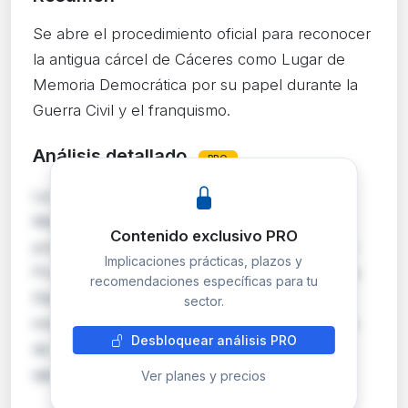
Se abre el procedimiento oficial para reconocer
la antigua cárcel de Cáceres como Lugar de
Memoria Democrática por su papel durante la
Guerra Civil y el franquismo.
Análisis detallado
PRO
La Dirección General de Promoción de la
Memoria Democrática incoa de oficio el
Contenido exclusivo PRO
procedimiento para declarar la Antigua Prisión
Implicaciones prácticas, plazos y
Provincial de Cáceres como Lugar de Memoria
recomendaciones específicas para tu
Democrática, al amparo de la Ley 20/2022. El
sector.
inmueble, titularidad de SIEPSE, albergó a más
Desbloquear análisis PRO
de 2.500 presos en 1940, con al menos 338
ejecutados antes…
Ver planes y precios