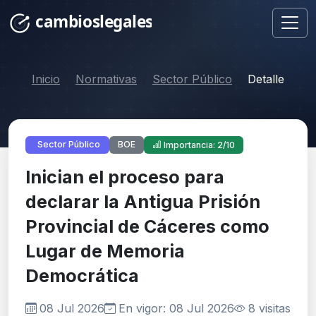
Inicio
Normativas
Sector Público
Detalle
BOE
Sector Público
Importancia: 2/10
Inician el proceso para
declarar la Antigua Prisión
Provincial de Cáceres como
Lugar de Memoria
Democrática
08 Jul 2026
En vigor: 08 Jul 2026
8 visitas