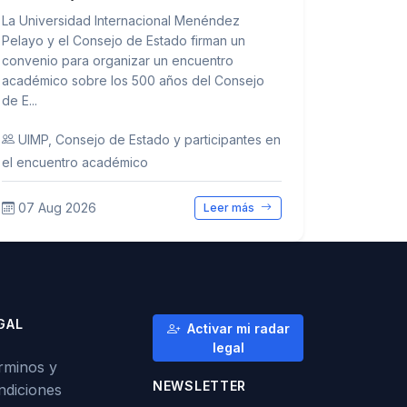
La Universidad Internacional Menéndez
Pelayo y el Consejo de Estado firman un
convenio para organizar un encuentro
académico sobre los 500 años del Consejo
de E...
UIMP, Consejo de Estado y participantes en
el encuentro académico
07 Aug 2026
Leer más
GAL
Activar mi radar
legal
rminos y
NEWSLETTER
ndiciones