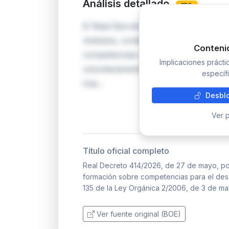
Análisis detallado
PRO
El Real Decreto 414/2026 desarrolla e
módulos, contenidos, duración mínima
Conteni
competencias directivas para centros
Implicaciones práct
voluntariamente antes de presentar c
específi
tras…
Desblo
Ver p
Título oficial completo
Real Decreto 414/2026, de 27 de mayo, por 
formación sobre competencias para el desem
135 de la Ley Orgánica 2/2006, de 3 de ma
Ver fuente original (BOE)