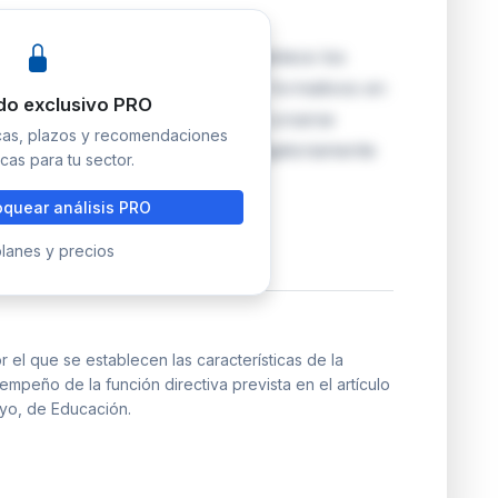
l artículo 135.6 de la LOE y establece los
 y requisitos de los programas formativos en
do exclusivo PRO
 públicos. La formación puede cursarse
icas, plazos y recomendaciones
andidatura (como mérito) u obligatoriamente
cas para tu sector.
quear análisis PRO
lanes y precios
el que se establecen las características de la
peño de la función directiva prevista en el artículo
yo, de Educación.