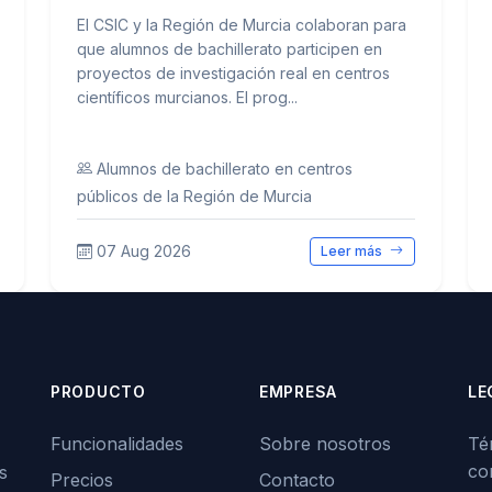
El CSIC y la Región de Murcia colaboran para
que alumnos de bachillerato participen en
proyectos de investigación real en centros
científicos murcianos. El prog...
Alumnos de bachillerato en centros
públicos de la Región de Murcia
07 Aug 2026
Leer más
PRODUCTO
EMPRESA
LE
Funcionalidades
Sobre nosotros
Té
co
s
Precios
Contacto