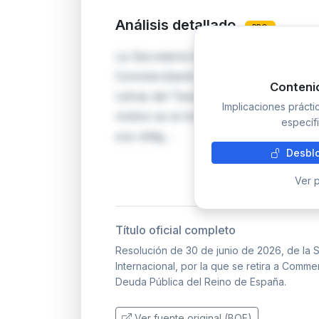
Análisis detallado
PRO
La Secretaría General del Tesoro y F
Commerzbank AG la condición de Cre
Conteni
Letras del Tesoro español, que osten
Implicaciones práct
motivo es el incumplimiento continu
específi
sus oblig…
Desblo
Ver p
Título oficial completo
Resolución de 30 de junio de 2026, de la S
Internacional, por la que se retira a Com
Deuda Pública del Reino de España.
Ver fuente original (BOE)