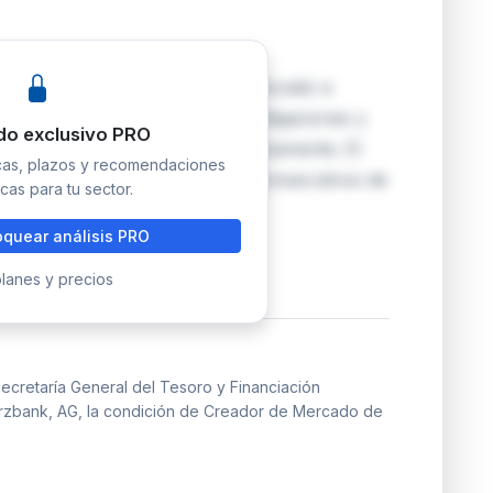
inanciación Internacional ha revocado a
ador de Mercado de Bonos, Obligaciones y
do exclusivo PRO
taba desde 2009 y 2011 respectivamente. El
icas, plazos y recomendaciones
ado durante más de tres meses consecutivos de
cas para tu sector.
quear análisis PRO
lanes y precios
ecretaría General del Tesoro y Financiación
merzbank, AG, la condición de Creador de Mercado de