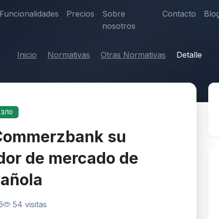
Funcionalidades
Precios
Sobre
Contacto
Blo
nosotros
Inicio
Normativas
Otras Normativas
Detalle
 3/10
a Commerzbank su
dor de mercado de
pañola
6
54 visitas