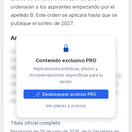
ordenarán a los aspirantes empezando por el
apellido B. Este orden se aplicará hasta que se
publique el sorteo de 2027.
Análisis detallado
PRO
La Secretaría de Estado de Función Pública ha
publicado el resultado del sorteo anual que
Contenido exclusivo PRO
determina el orden de actuación de los
Implicaciones prácticas, plazos y
recomendaciones específicas para tu
opositores en todos los procesos selectivos de la
sector.
Administración General del Estado. Conforme al
artículo 17 del Real Decreto 364/1995, el sorteo
Desbloquear análisis PRO
se celebró el 23 de junio de 2026 y establece…
Ver planes y precios
Título oficial completo
Resolución de 29 de junio de 2026, de la Secretaría de