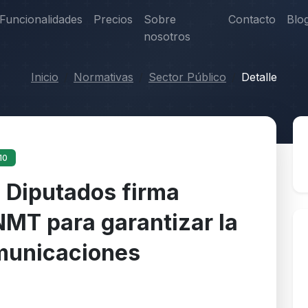
Funcionalidades
Precios
Sobre
Contacto
Blo
nosotros
Inicio
Normativas
Sector Público
Detalle
10
s Diputados firma
NMT para garantizar la
omunicaciones