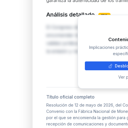
garantiza la autenticidad de los trámi
Análisis detallado
PRO
El Congreso de los Diputados forma
encomendar la gestión de los servicios
Conteni
validez jurídica de sus comunicacion
Implicaciones práct
la emisión y recepción de comunicaci
específi
Desblo
Ver p
Título oficial completo
Resolución de 12 de mayo de 2026, del Con
Convenio con la Fábrica Nacional de Moned
por el que se encomienda la gestión para ga
recepción de comunicaciones y documento