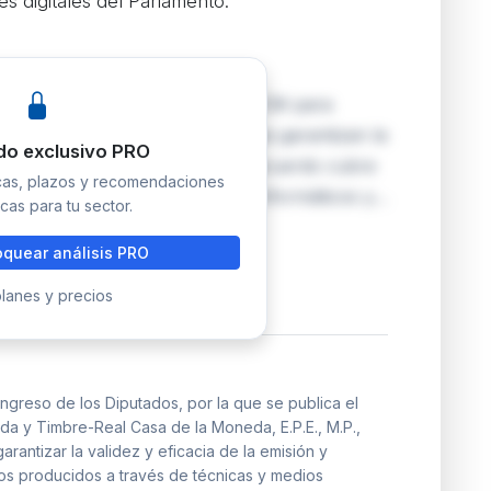
tes digitales del Parlamento.
liza un convenio con la FNMT-RCM para
 de certificación electrónica que garantizan la
do exclusivo PRO
es y documentos digitales. Este acuerdo cubre
icas, plazos y recomendaciones
ones por medios electrónicos, informáticos y…
cas para tu sector.
quear análisis PRO
lanes y precios
greso de los Diputados, por la que se publica el
a y Timbre-Real Casa de la Moneda, E.P.E., M.P.,
rantizar la validez y eficacia de la emisión y
s producidos a través de técnicas y medios