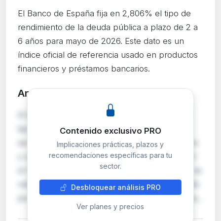
El Banco de España fija en 2,806% el tipo de
rendimiento de la deuda pública a plazo de 2 a
6 años para mayo de 2026. Este dato es un
índice oficial de referencia usado en productos
financieros y préstamos bancarios.
Análisis detallado
PRO
El Banco de España publica mensualmente el
tipo de rendimiento interno en el mercado
Contenido exclusivo PRO
secundario de deuda pública de plazo entre dos
Implicaciones prácticas, plazos y
recomendaciones específicas para tu
y seis años, que para mayo de 2026 se sitúa en
sector.
el 2,806%. Este índice, conocido como RODE, es
calculado por la Sociedad de Bolsas y publicado
Desbloquear análisis PRO
por BME Renta Variable. Su relevancia práctica…
Ver planes y precios