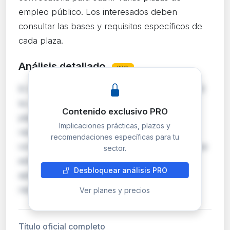
empleo público. Los interesados deben
consultar las bases y requisitos específicos de
cada plaza.
Análisis detallado
PRO
El Ayuntamiento de Picassent publica en el BOE
la convocatoria oficial para proveer varias
Contenido exclusivo PRO
plazas de empleo público municipal. Esta
Implicaciones prácticas, plazos y
resolución activa el proceso selectivo
recomendaciones específicas para tu
correspondiente, con las bases reguladoras que
sector.
establecen requisitos, pruebas y baremos
Desbloquear análisis PRO
aplicables. Los candidatos deben cumplir los
requisitos de ti…
Ver planes y precios
Título oficial completo