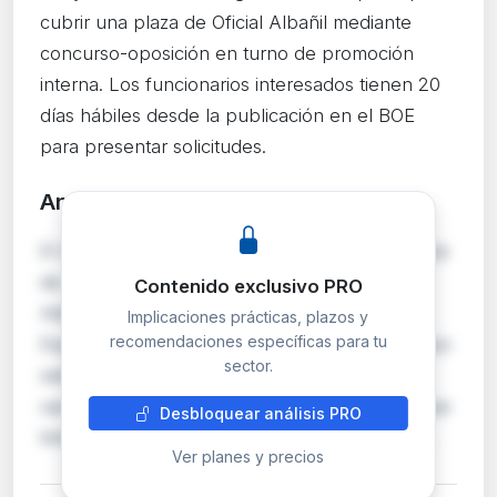
cubrir una plaza de Oficial Albañil mediante
concurso-oposición en turno de promoción
interna. Los funcionarios interesados tienen 20
días hábiles desde la publicación en el BOE
para presentar solicitudes.
Análisis detallado
PRO
El Ayuntamiento de Logroño convoca una plaza
de Oficial Albañil perteneciente a la escala de
Contenido exclusivo PRO
Administración Especial, subescala Servicios
Implicaciones prácticas, plazos y
recomendaciones específicas para tu
Especiales, clase Personal de Oficios. El proceso
sector.
selectivo se realizará mediante concurso-
oposición en turno de promoción interna, lo que
Desbloquear análisis PRO
limita el acceso exclusivamente a empleados…
Ver planes y precios