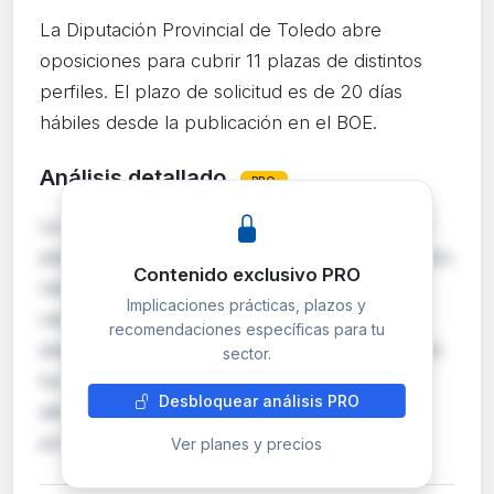
La Diputación Provincial de Toledo abre
oposiciones para cubrir 11 plazas de distintos
perfiles. El plazo de solicitud es de 20 días
hábiles desde la publicación en el BOE.
Análisis detallado
PRO
La Diputación Provincial de Toledo convoca 11
plazas mediante oposición y concurso-oposición:
Contenido exclusivo PRO
médico especialista en geriatría, ingeniero de
Implicaciones prácticas, plazos y
caminos, analista programador, técnico de
recomendaciones específicas para tu
sistemas, dos administrativos y un conductor en
sector.
turno libre; además de dos técnicos de
Desbloquear análisis PRO
administración general y un conductor por
promoció…
Ver planes y precios