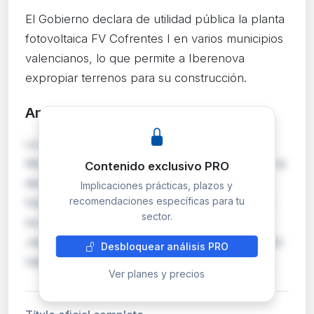
El Gobierno declara de utilidad pública la planta
fotovoltaica FV Cofrentes I en varios municipios
valencianos, lo que permite a Iberenova
expropiar terrenos para su construcción.
Análisis detallado
PRO
La Dirección General de Política Energética y
Minas otorga a Iberenova Promociones, SAU, la
Contenido exclusivo PRO
declaración de utilidad pública para la planta
Implicaciones prácticas, plazos y
recomendaciones específicas para tu
fotovoltaica FV Cofrentes I de 154,665 MW en
sector.
los municipios de Ayora, Zarra, Jarafuel,
Jalance y Cofrentes (Valencia). Esta declaración
Desbloquear análisis PRO
habilita legalmente la expropiación forzosa d…
Ver planes y precios