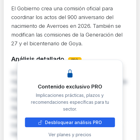
El Gobierno crea una comisión oficial para
coordinar los actos del 900 aniversario del
nacimiento de Averroes en 2026. También se
modifican las comisiones de la Generación del
27 y el bicentenario de Goya.
Análisis detallado
PRO
El Real Decreto 413/2026 crea la Comisión
Nacional para el IX Centenario del nacimiento de
Contenido exclusivo PRO
Averroes, adscrita al Ministerio de Asuntos
Implicaciones prácticas, plazos y
Exteriores, con Presidencia de Honor de los
recomendaciones específicas para tu
Reyes. La Comisión es un órgano colegiado
sector.
interministerial presidido por el titular de
Desbloquear análisis PRO
Exteriores, con tres vicepresidencias (Cultura,
Educac…
Ver planes y precios