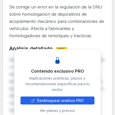
Se corrige un error en la regulación de la ONU
sobre homologación de dispositivos de
acoplamiento mecánico para combinaciones de
vehículos. Afecta a fabricantes y
homologadores de remolques y tractoras.
Análisis detallado
PRO
Esta corrección rectifica la Reglamentación ONU
n.º 55 sobre condiciones uniformes para la
Contenido exclusivo PRO
homologación de componentes de dispositivos
Implicaciones prácticas, plazos y
de acoplamiento mecánico para combinaciones
recomendaciones específicas para tu
de vehículos, publicada originalmente en el DO L
sector.
2026/275 de 25 de febrero de 2026. Las
Desbloquear análisis PRO
correcciones en normativa técnica de
homologación pue…
Ver planes y precios