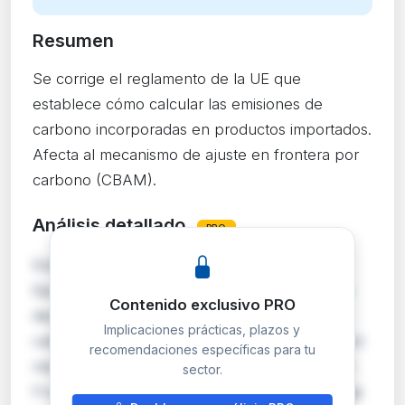
Resumen
Se corrige el reglamento de la UE que
establece cómo calcular las emisiones de
carbono incorporadas en productos importados.
Afecta al mecanismo de ajuste en frontera por
carbono (CBAM).
Análisis detallado
PRO
Esta corrección afecta al Reglamento de
Ejecución (UE) 2025/2547 de la Comisión, que
Contenido exclusivo PRO
desarrolla los procedimientos técnicos para
Implicaciones prácticas, plazos y
calcular las emisiones incorporadas ('grises') en
recomendaciones específicas para tu
mercancías sujetas al Mecanismo de Ajuste en
sector.
Frontera por Carbono (CBAM). El CBAM obliga