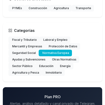
PYMEs
Construcción
Agricultura
Transporte
Categorías
Fiscal y Tributario
Laboral y Empleo
Mercantil y Empresas
Protección de Datos
Seguridad Social
Normativa Europea
Ayudas y Subvenciones
Otras Normativas
Sector Público
Educación
Energía
Agricultura y Pesca
Inmobiliario
Plan PRO
Alertas, análisis detallado y canal privado de Telegram.