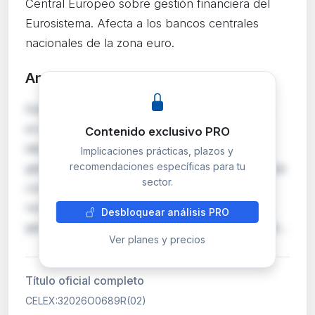
Central Europeo sobre gestión financiera del
Eurosistema. Afecta a los bancos centrales
nacionales de la zona euro.
Análisis detallado
PRO
Esta disposición constituye una corrección de
errores (errata) de la Orientación del BCE
Contenido exclusivo PRO
identificada como 32026O0689, relativa a la
Implicaciones prácticas, plazos y
recomendaciones específicas para tu
gestión de activos y pasivos del Eurosistema. Las
sector.
correcciones de este tipo son habituales en
normativa técnica compleja del BCE y buscan
Desbloquear análisis PRO
garantizar la coherencia y exactitud del texto le…
Ver planes y precios
Título oficial completo
CELEX:32026O0689R(02)