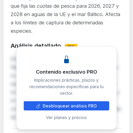
que fija las cuotas de pesca para 2026, 2027 y
2028 en aguas de la UE y el mar Báltico. Afecta
a los límites de captura de determinadas
especies.
Análisis detallado
PRO
Esta corrección de errores rectifica el
Reglamento (UE) 2026/1547 del Consejo, que a
Contenido exclusivo PRO
su vez modificaba dos reglamentos previos: el
Implicaciones prácticas, plazos y
que fija posibilidades de pesca para 2026-2028
recomendaciones específicas para tu
en aguas de la UE y aguas de terceros países, y
sector.
el relativo al mar Báltico para 2026. Las
Desbloquear análisis PRO
correcciones pueden afectar a cuotas concretas
de ca…
Ver planes y precios