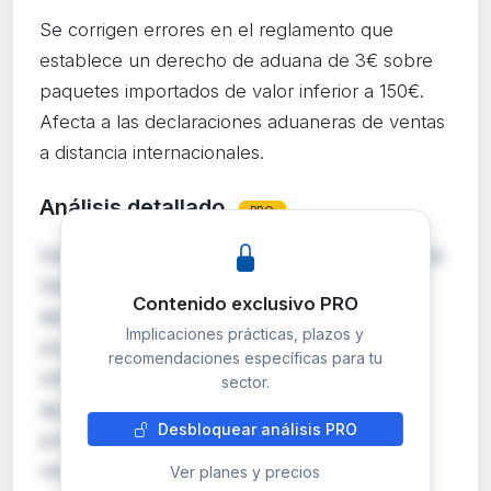
Se corrigen errores en el reglamento que
establece un derecho de aduana de 3€ sobre
paquetes importados de valor inferior a 150€.
Afecta a las declaraciones aduaneras de ventas
a distancia internacionales.
Análisis detallado
PRO
Esta corrección de errores afecta al Reglamento
Delegado (UE) 2026/1022, que introdujo un
Contenido exclusivo PRO
derecho de aduana temporal de 3 EUR sobre
Implicaciones prácticas, plazos y
envíos de comercio electrónico con valor
recomendaciones específicas para tu
intrínseco inferior a 150 EUR. La corrección
sector.
ajusta definiciones, elementos de datos y
Desbloquear análisis PRO
procedimientos de declaración en aduana
recogidos en el Regl…
Ver planes y precios