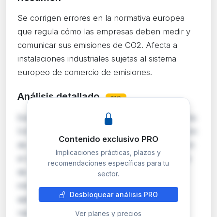
Se corrigen errores en la normativa europea
que regula cómo las empresas deben medir y
comunicar sus emisiones de CO2. Afecta a
instalaciones industriales sujetas al sistema
europeo de comercio de emisiones.
Análisis detallado
PRO
Esta corrección de errores afecta al Reglamento
(UE) 2018/2066 sobre seguimiento y notificación
Contenido exclusivo PRO
de emisiones de gases de efecto invernadero en
Implicaciones prácticas, plazos y
el marco del régimen de comercio de derechos
recomendaciones específicas para tu
de emisión (ETS). Las empresas con
sector.
instalaciones incluidas en el EU ETS deben
Desbloquear análisis PRO
aplicar metodologías precisas para calcular y
reportar…
Ver planes y precios