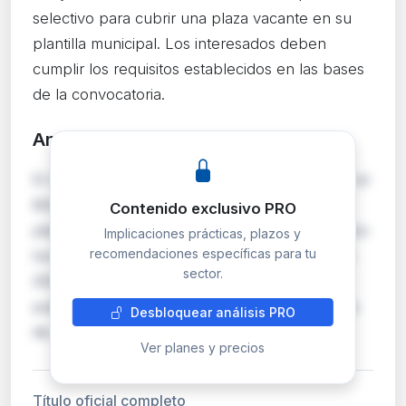
selectivo para cubrir una plaza vacante en su
plantilla municipal. Los interesados deben
cumplir los requisitos establecidos en las bases
de la convocatoria.
Análisis detallado
PRO
El Ayuntamiento de Oliva (Valencia) publica en el
BOE la convocatoria oficial para proveer una
Contenido exclusivo PRO
plaza dentro de su estructura de empleo público
Implicaciones prácticas, plazos y
recomendaciones específicas para tu
local. La resolución, fechada el 14 de mayo de
sector.
2026, inicia el proceso selectivo con la
publicación de las bases reguladoras y el plazo
Desbloquear análisis PRO
de presentación de solicitudes. Los aspir…
Ver planes y precios
Título oficial completo