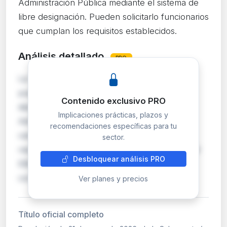
Administración Pública mediante el sistema de
libre designación. Pueden solicitarlo funcionarios
que cumplan los requisitos establecidos.
Análisis detallado
PRO
La Subsecretaría convoca la provisión de un
puesto de trabajo mediante el sistema de libre
Contenido exclusivo PRO
designación, procedimiento por el que la
Implicaciones prácticas, plazos y
Administración selecciona directamente al
recomendaciones específicas para tu
candidato entre funcionarios que reúnan los
sector.
requisitos exigidos. Este sistema, regulado en el
Desbloquear análisis PRO
EBEP, permite mayor discrecionalidad que el
concurso…
Ver planes y precios
Título oficial completo